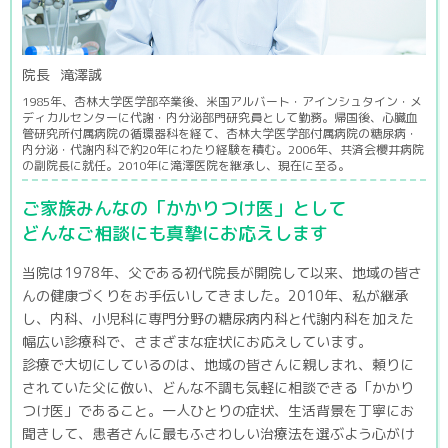
院長
滝澤誠
1985年、杏林大学医学部卒業後、米国アルバート・アインシュタイン・メ
ディカルセンターに代謝・内分泌部門研究員として勤務。帰国後、心臓血
管研究所付属病院の循環器科を経て、杏林大学医学部付属病院の糖尿病・
内分泌・代謝内科で約20年にわたり経験を積む。2006年、共済会櫻井病院
の副院長に就任。2010年に滝澤医院を継承し、現在に至る。
ご家族みんなの「かかりつけ医」として
どんなご相談にも真摯にお応えします
当院は1978年、父である初代院長が開院して以来、地域の皆さ
んの健康づくりをお手伝いしてきました。2010年、私が継承
し、内科、小児科に専門分野の糖尿病内科と代謝内科を加えた
幅広い診療科で、さまざまな症状にお応えしています。
診療で大切にしているのは、地域の皆さんに親しまれ、頼りに
されていた父に倣い、どんな不調も気軽に相談できる「かかり
つけ医」であること。一人ひとりの症状、生活背景を丁寧にお
聞きして、患者さんに最もふさわしい治療法を選ぶよう心がけ